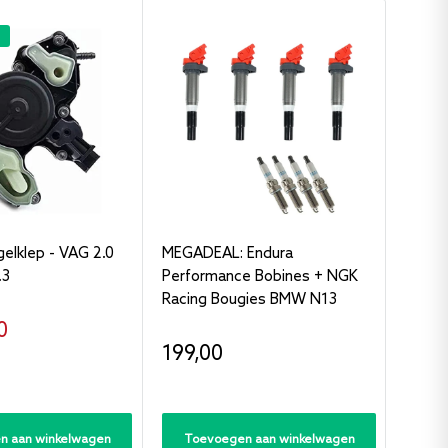
elklep - VAG 2.0
MEGADEAL: Endura
EVAP 
.3
Performance Bobines + NGK
- Squ
Racing Bougies BMW N13
oopprijs
Verk
0
24,
Verkoopprijs
199,00
n aan winkelwagen
Toevoegen aan winkelwagen