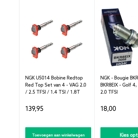
NGK U5014 Bobine Redtop
NGK - Bougie BKR
Red Top Set van 4 - VAG 2.0
BKR8EIX - Golf 4, 
/ 2.5 TFSI / 1.4 TSI / 1.8T
2.0 TFSI
Verkoopprijs
Verkoopprijs
139,95
18,00
Kies opt
Toevoegen aan winkelwagen