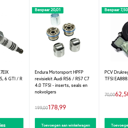
Bespaar
20,01
Bespaar
7,50
7EIX
Endura Motorsport HPFP
PCV Drukreg
5, 6 GTI / R
revisiekit Audi RS6 / RS7 C7
TFSI EA888
4.0 TFSI - inserts, seals en
nokvolgers
Verk
62,5
Normale
70,00
prijs
Verkoopprijs
178,99
Normale
199,00
prijs
ies
Toevoegen aan winkelwagen
Toevoege