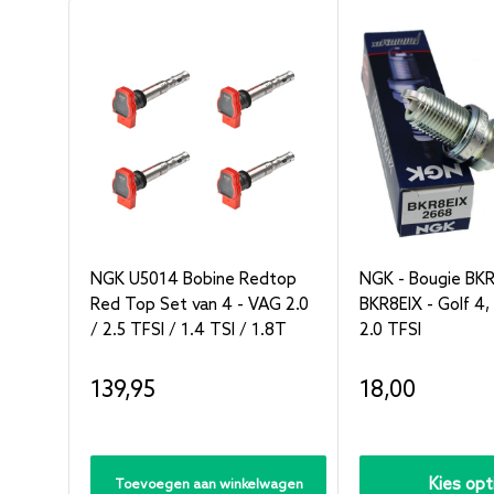
NGK U5014 Bobine Redtop
NGK - Bougie BKR
Red Top Set van 4 - VAG 2.0
BKR8EIX - Golf 4, 
/ 2.5 TFSI / 1.4 TSI / 1.8T
2.0 TFSI
Verkoopprijs
Verkoopprijs
139,95
18,00
Kies opt
Toevoegen aan winkelwagen