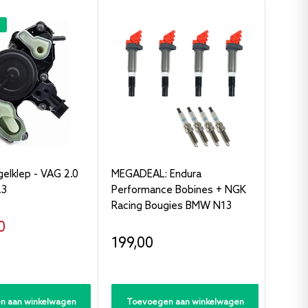
elklep - VAG 2.0
MEGADEAL: Endura
Endura
.3
Performance Bobines + NGK
7 / 7.
Racing Bougies BMW N13
1.8 /
oopprijs
0
Verkoopprijs
Verk
199,00
Vana
n aan winkelwagen
Toevoegen aan winkelwagen