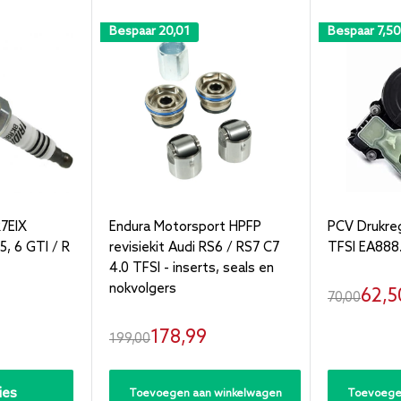
Bespaar
20,01
Bespaar
7,50
7EIX
Endura Motorsport HPFP
PCV Drukreg
5, 6 GTI / R
revisiekit Audi RS6 / RS7 C7
TFSI EA888
4.0 TFSI - inserts, seals en
nokvolgers
Verk
62,5
Normale
70,00
prijs
Verkoopprijs
178,99
Normale
199,00
prijs
ies
Toevoegen aan winkelwagen
Toevoege