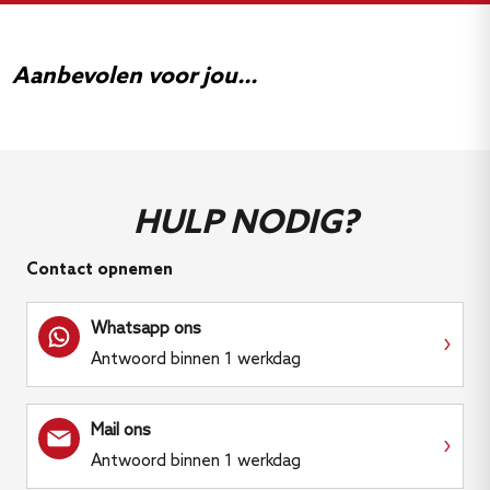
Ja, de kit wordt compleet geleverd inclusief
bevestigingsmaterialen en montagehandleiding voor
Aanbevolen voor jou...
directe montage.
HULP NODIG?
Contact opnemen
Whatsapp ons
›
Antwoord binnen 1 werkdag
Mail ons
›
Antwoord binnen 1 werkdag