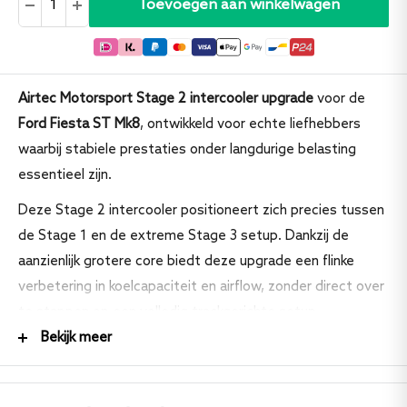
Toevoegen aan winkelwagen
Airtec Motorsport Stage 2 intercooler upgrade
voor de
Ford Fiesta ST Mk8
, ontwikkeld voor echte liefhebbers
waarbij stabiele prestaties onder langdurige belasting
essentieel zijn.
Deze Stage 2 intercooler positioneert zich precies tussen
de Stage 1 en de extreme Stage 3 setup. Dankzij de
aanzienlijk grotere core biedt deze upgrade een flinke
verbetering in koelcapaciteit en airflow, zonder direct over
te stappen op een volledig trackgerichte setup.
Bekijk meer
Om de prestaties binnen de beperkte ruimte achter de
bumper maximaal te verbeteren, heeft Airtec gekozen
voor een
veel hogere core-opbouw
. Hierdoor ontstaat een