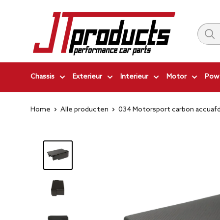
Ga
JT-
naar
Products
inhoud
|
Performance
Car
Chassis
Exterieur
Interieur
Motor
Powe
Parts
Home
Alle producten
034 Motorsport carbon accuafde