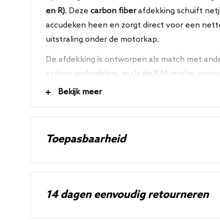
en R)
. Deze
carbon fiber
afdekking schuift netj
accudeken heen en zorgt direct voor een nett
uitstraling onder de motorkap.
De afdekking is ontworpen als match met and
carbon onderdelen, zoals de X34 intake, engin
cover. Dankzij de magnetische bevestiging is
Bekijk meer
en blijft de afdekking stevig op zijn plaats zitte
Eigenschappen
Toepasbaarheid
Strakkere OEM+ uitstraling in de motorruim
Hoogwaardige carbon fiber afwerking
14 dagen eenvoudig retourneren
Past over de originele accudeken
Magnetische bevestiging voor eenvoudige