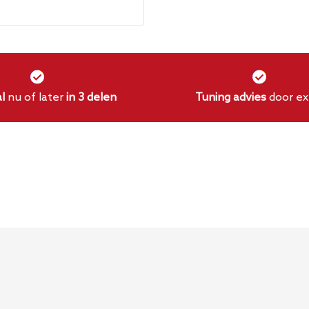
g?
cudeken geplaatst voor
l
nu of later
in 3 delen
Tuning advies
door ex
oudig is.
 om kortsluiting te
eidt.