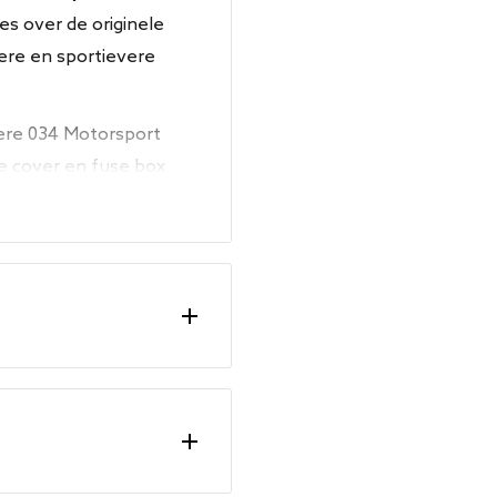
es over de originele
ere en sportievere
ere 034 Motorsport
e cover en fuse box
 de montage eenvoudig
n.
te
 montage