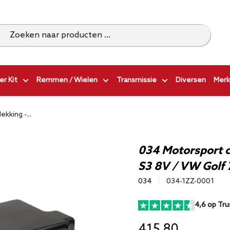
r Kit
Remmen / Wielen
Transmissie
Diversen
Merk
kking -...
034 Motorsport c
S3 8V / VW Golf 7
034
034-1ZZ-0001
4,6 op Tru
415,80