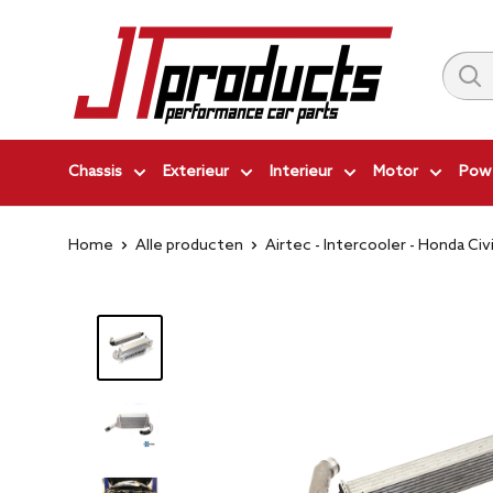
Ga
JT-
naar
Products
inhoud
|
Performance
Car
Chassis
Exterieur
Interieur
Motor
Powe
Parts
Home
Alle producten
Airtec - Intercooler - Honda Civi