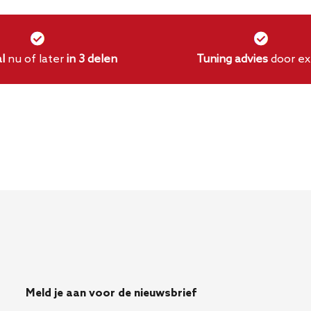
l
nu of later
in 3 delen
Tuning advies
door ex
Meld je aan voor de nieuwsbrief