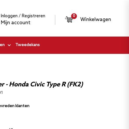
Inloggen / Registreren
0
Winkelwagen
Mijn account
en
Tweedekans
er - Honda Civic Type R (FK2)
01
evreden klanten