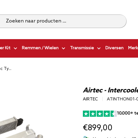
r Kit
Remmen / Wielen
Transmissie
Diversen
Merk
c Ty...
Airtec - Intercool
AIRTEC
ATINTHON01-
10.000+ t
€899,00