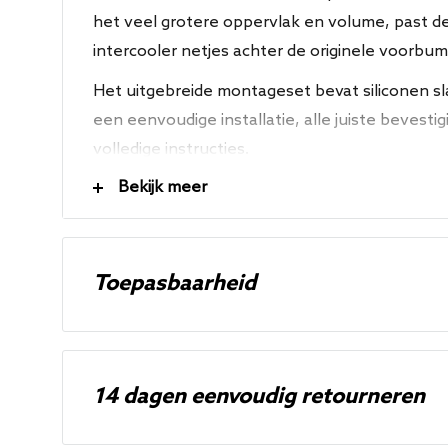
het veel grotere oppervlak en volume, past d
intercooler netjes achter de originele voorbum
Het uitgebreide montageset bevat siliconen s
een eenvoudige installatie, alle juiste bevest
volledige instructies.
Bekijk meer
Afmetingen:
Breedte: 1.000 mm (inclusief eindtanks)
Hoogte: 370 mm
Diepte: 60 mm / 100 mm (trapsgewijs ontwerp)
Toepasbaarheid
Uitlaatdiameter: 63 mm
Kenmerken:
• Tweestaps kernontwerp van 60 mm tot 100
14 dagen eenvoudig retourneren
• Gegoten vrij stromende eindtanks
• Luchtinlaat om de lucht door de kern te help