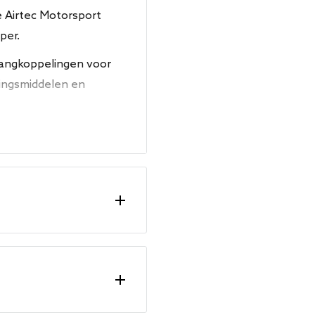
e Airtec Motorsport
per.
langkoppelingen voor
igingsmiddelen en
 mm
en leiden