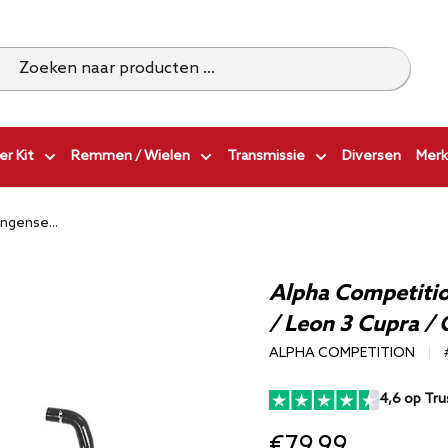
r Kit
Remmen / Wielen
Transmissie
Diversen
Merk
ngense...
Alpha Competitio
/ Leon 3 Cupra / 
ALPHA COMPETITION
4,6 op Tru
€79,99