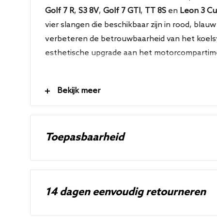
Golf 7 R
,
S3 8V
,
Golf 7 GTI
,
TT 8S
en
Leon 3 Cu
vier slangen die beschikbaar zijn in rood, blau
verbeteren de betrouwbaarheid van het koels
esthetische upgrade aan het motorcompartim
Eigenschappen
Bekijk meer
Direct bolt on
4-delige set
Toepasbaarheid
Rode, blauwe of zwarte afwerking
Roestvrijstalen klemmen inbegrepen
Merk
Model
Modelcode
Uitvoe
Levenslange garantie
Audi
A3
8V / 8.5V - 12-20
2.0 TFS
14 dagen eenvoudig retourneren
Audi
S3
8V / 8.5V - 13-20
2.0 TFS
Technische specificaties
Audi
SQ2
GA (1) - 16-20
2.0 TFS