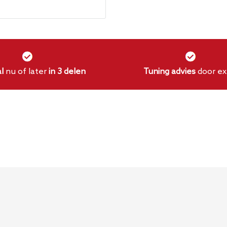
n.
l
nu of later
in 3 delen
Tuning advies
door ex