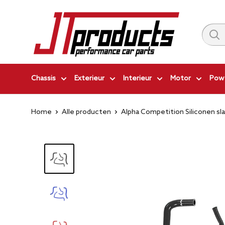
Ga
JT-
naar
Products
inhoud
|
Performance
Car
Chassis
Exterieur
Interieur
Motor
Powe
Parts
Home
Alle producten
Alpha Competition Siliconen sla