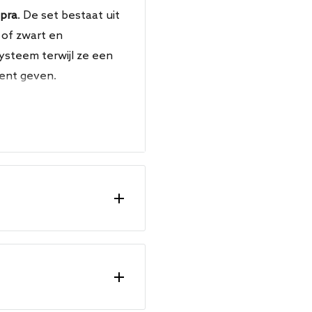
pra
. De set bestaat uit
w of zwart en
ysteem terwijl ze een
ent geven.
ring
I - 190 / 220
I - 300 / 310
I - 300