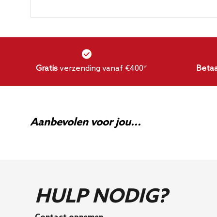
Is er een garantie?
Ja, er is een levenslange garantie op de slange
Gratis
verzending vanaf €400*
Betaa
Aanbevolen voor jou...
HULP NODIG?