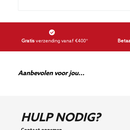
CTS Catback uitlaat
Montagehardware
Veelgestelde vragen
Gratis
verzending vanaf €400*
Betaa
Is dit systeem een directe vervanging voor de
Ja, dit systeem is een directe vervanging voo
wordt geleverd met alle benodigde hardware voo
Aanbevolen voor jou...
Waar is het uitlaatsysteem gemaakt?
Het uitlaatsysteem is gemaakt in Canada.
HULP NODIG?