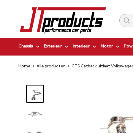
Ga
JT-
naar
Products
inhoud
|
Performance
Car
Chassis
Exterieur
Interieur
Motor
Powe
Parts
Home
Alle producten
CTS Catback uitlaat Volkswagen 