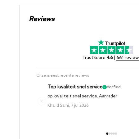
Je hebt recht je bestelling tot 14 dagen na o
3" / 76mm buiswerk
van rede te annuleren. Je hebt na annulering
Gepolijste eindstukken met gegraveerd logo
Reviews
je product retour te sturen. Je krijgt dan het 
Inclusief montagehardware
exclusief verzendkosten gecrediteerd. Een r
Agressief geluid bij sportief rijden en subtiel 
tracking verzonden worden. De kosten voor re
rekening.
Gemaakt in Canada
TrustScore
4.6
|
661 review
Dit retourbeleid is niet van toepassing op zake
meer informatie verwijzen wij naar onze alg
Technische specificaties
Onze meest recente reviews
zakelijke afnemers.
Zie hier onze algemene vo
Materiaal: T304 roestvrij staal
Top kwaliteit snel service
Verified
Diameter: 3" / 76mm
op kwaliteit snel service. Aanrader
Productietechniek: TIG gelast
Khalid Salhi, 7 jul 2026
Inhoud van de set