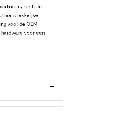
indingen, biedt dit
h aantrekkelijke
ging voor de OEM
e hardware voor een
ief geluid te leveren
dens het cruisen, waardoor
Uitvoering
GTI - 200
GTI ED30 / Pirelli - 230