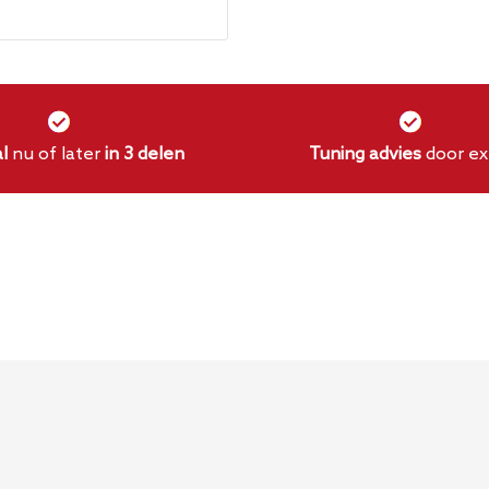
l
nu of later
in 3 delen
Tuning advies
door ex
 OEM catback?
r de OEM catback en
r installatie.