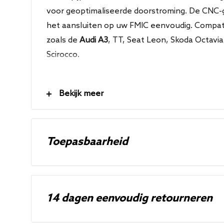
voor geoptimaliseerde doorstroming. De CNC-
het aansluiten op uw FMIC eenvoudig. Compat
zoals de
Audi A3
, TT, Seat Leon, Skoda Octavi
Scirocco.
Eigenschappen
Bekijk meer
Direct bolt on
2,25” mandrel gebogen buis, zwart gepoede
Toepasbaarheid
CNC-gefreesde turbo-uitlaatflens
CNC-gefreesde FMIC-aansluitflens
Merk
Model
Modelcode
4-laags siliconen slang
Audi
A3
8P - 04-12
14 dagen eenvoudig retourneren
Laser gesneden montagebeugel
Audi
A3
8P - 04-12
Gemaakt in Canada
Audi
TT
8J - 06-13