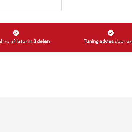
gen Golf MK5 GTI?
9 en 3 uur posities
l
nu of later
in 3 delen
Tuning advies
door ex