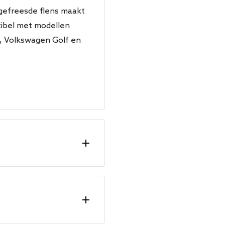
gefreesde flens maakt
ibel met modellen
a, Volkswagen Golf en
rcoat
Uitvoering
2.0 TFSI - 200
2.0 TFSI - 200 Quattro
2.0 TFSI - 200