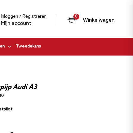
Inloggen / Registreren
0
Winkelwagen
Mijn account
en
Tweedekans
pijp Audi A3
10
stpilot