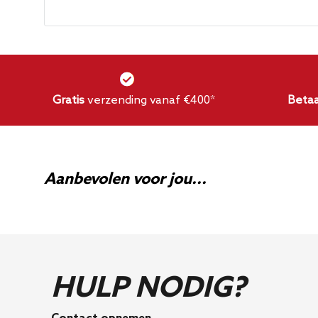
Veelgestelde vragen
Is deze uitlaatpijp geschikt voor mijn Volkswa
Ja, maar controleer of uw slangclips zich op de 
bevinden als u de OEM intercooler gebruikt.
Gratis
verzending vanaf €400*
Betaa
Aanbevolen voor jou...
HULP NODIG?