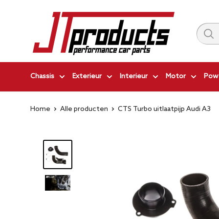
Ga
JT-
naar
Products
inhoud
|
Performance
Car
Chassis
Exterieur
Interieur
Motor
Powe
Parts
Home
Alle producten
CTS Turbo uitlaatpijp Audi A3