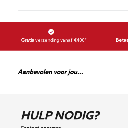
Van welk materiaal is de motorafdekking gema
De motorafdekking is gemaakt van 100% carbon
Gratis
verzending vanaf €400*
Betaa
Aanbevolen voor jou...
HULP NODIG?