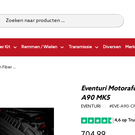
r Kit
Remmen / Wielen
Transmissie
Diversen
Merk
Fiber ...
Eventuri Motoraf
A90 MK5
EVENTURI
#EVE-A90-C
4,6 op Tru
704,99