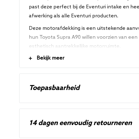
past deze perfect bij de Eventuri intake en he
afwerking als alle Eventuri producten.
Deze motorafdekking is een uitstekende aanvu
hun Toyota Supra A90 willen voorzien van ee
esthetisch aantrekkelijke motorruimte.
Bekijk meer
Eigenschappen
Direct Bolt on
Toepasbaarheid
100% Carbon fiber
Glanzende afwerking
Merk
Model
Modelcode
Gemaakt in het Verenigd Koninkrijk
Toyota
Supra
A90 - 19-..
14 dagen eenvoudig retourneren