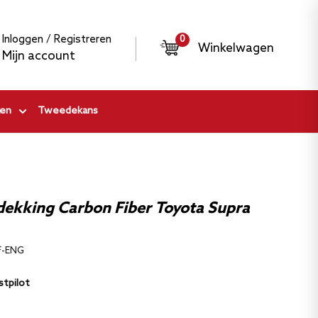
Inloggen / Registreren
0
Winkelwagen
Mijn account
en
Tweedekans
dekking Carbon Fiber Toyota Supra
F-ENG
stpilot