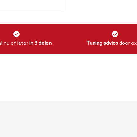
akt?
 fiber.
l
nu of later
in 3 delen
Tuning advies
door ex