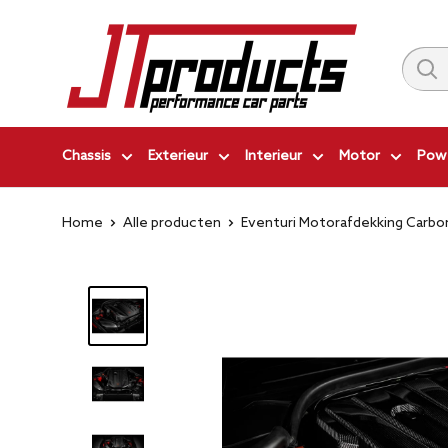
Ga
JT-
naar
Products
inhoud
|
Performance
Car
Chassis
Exterieur
Interieur
Motor
Powe
Parts
Home
Alle producten
Eventuri Motorafdekking Carbon 