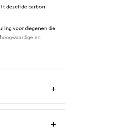
eft dezelfde carbon
lling voor diegenen die
n hoogwaardige en
Uitvoering
3.0T - 340