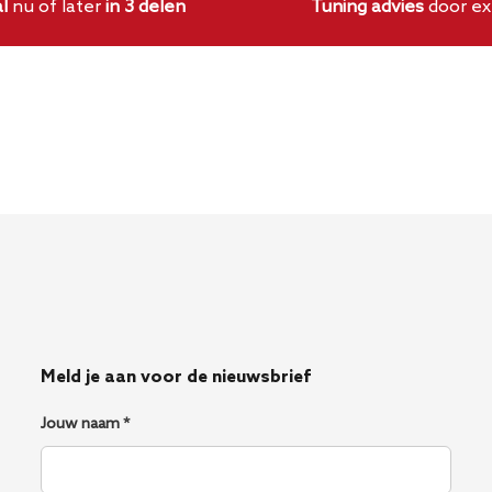
l
nu of later
in 3 delen
Tuning advies
door ex
pen.
Meld je aan voor de nieuwsbrief
Jouw naam *