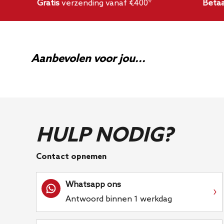
Gratis
verzending vanaf €400*
Betaa
Ja, de benodigde montagehardware is inbegre
Aanbevolen voor jou...
HULP NODIG?
Contact opnemen
Whatsapp ons
›
Antwoord binnen 1 werkdag