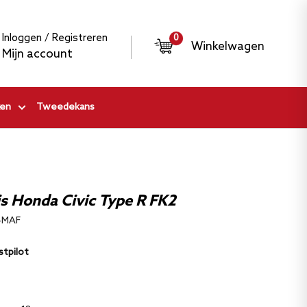
Inloggen / Registreren
0
Winkelwagen
Mijn account
en
Tweedekans
is Honda Civic Type R FK2
-MAF
stpilot