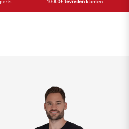
perts
10.000+
tevreden
klanten