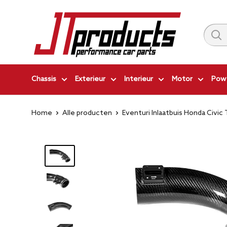
Ga
JT-
naar
Products
inhoud
|
Performance
Car
Chassis
Exterieur
Interieur
Motor
Powe
Parts
Home
Alle producten
Eventuri Inlaatbuis Honda Civic T