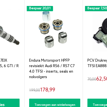
Bespaar
20,01
Bespaar
7,50
7EIX
Endura Motorsport HPFP
PCV Drukreg
5, 6 GTI / R
revisiekit Audi RS6 / RS7 C7
TFSI EA888
4.0 TFSI - inserts, seals en
nokvolgers
Verk
62,5
Normale
70,00
prijs
Verkoopprijs
178,99
Normale
199,00
prijs
ies
Toevoegen aan winkelwagen
Toevoege