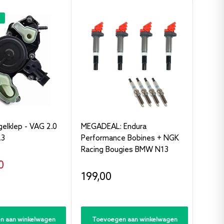
elklep - VAG 2.0
MEGADEAL: Endura
Endura
.3
Performance Bobines + NGK
7 / 7.
Racing Bougies BMW N13
1.8 /
oopprijs
0
Verkoopprijs
Verk
199,00
Vana
n aan winkelwagen
Toevoegen aan winkelwagen