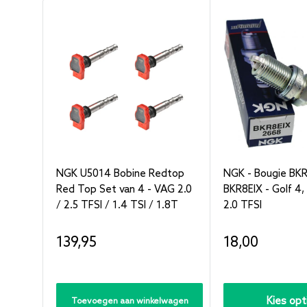
NGK U5014 Bobine Redtop
NGK - Bougie BKR
Red Top Set van 4 - VAG 2.0
BKR8EIX - Golf 4, 
/ 2.5 TFSI / 1.4 TSI / 1.8T
2.0 TFSI
Verkoopprijs
Verkoopprijs
139,95
18,00
Kies opt
Toevoegen aan winkelwagen