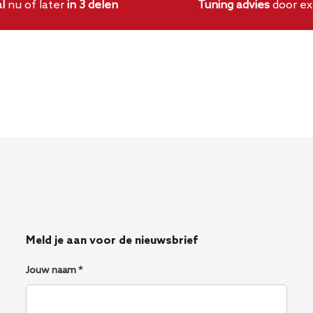
l
nu of later
in 3 delen
Tuning advies
door ex
ijk.
Meld je aan voor de nieuwsbrief
Jouw naam *