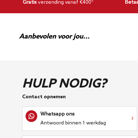
Gratis
verzending vanaf €400*
Betaa
Het product is gemaakt in het Verenigd Koninkr
Aanbevolen voor jou...
HULP NODIG?
Contact opnemen
Whatsapp ons
›
Antwoord binnen 1 werkdag