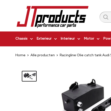
Ga
JT-
naar
Products
inhoud
|
Performance
Car
Chassis
Exterieur
Interieur
Motor
Powe
Parts
Home
Alle producten
Racingline Olie catch tank Audi S