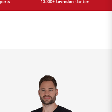
perts
10.000+
tevreden
klanten