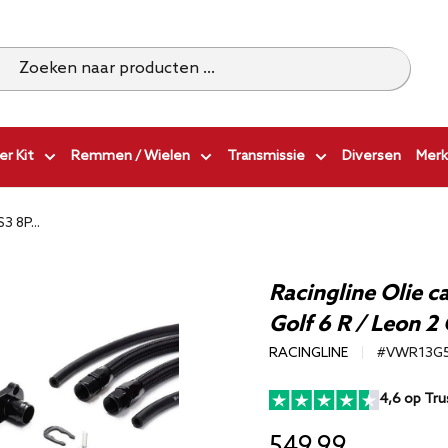
r Kit
Remmen / Wielen
Transmissie
Diversen
Merk
3 8P...
Racingline Olie c
Golf 6 R / Leon 2
RACINGLINE
#VWR13G
4,6 op Tru
549,99